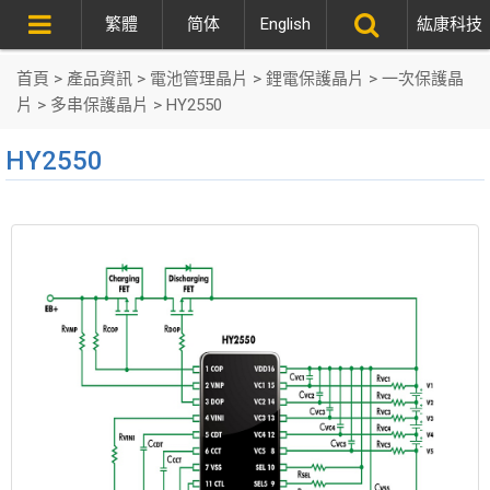
繁體
简体
English
紘康科技
首頁
>
產品資訊
>
電池管理晶片
>
鋰電保護晶片
>
一次保護晶
片
>
多串保護晶片
>
HY2550
HY2550