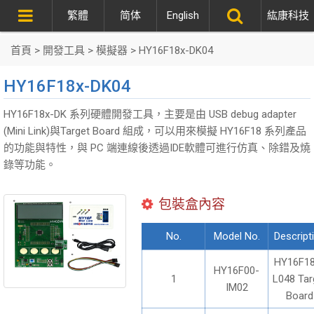
繁體
简体
English
紘康科技
首頁
>
開發工具
>
模擬器
>
HY16F18x-DK04
HY16F18x-DK04
HY16F18x-DK 系列硬體開發工具，主要是由 USB debug adapter
(Mini Link)與Target Board 組成，可以用來模擬 HY16F18 系列產品
的功能與特性，與 PC 端連線後透過IDE軟體可進行仿真、除錯及燒
錄等功能。
包裝盒內容
No.
Model No.
Descript
HY16F18
HY16F00-
1
L048 Tar
IM02
Board