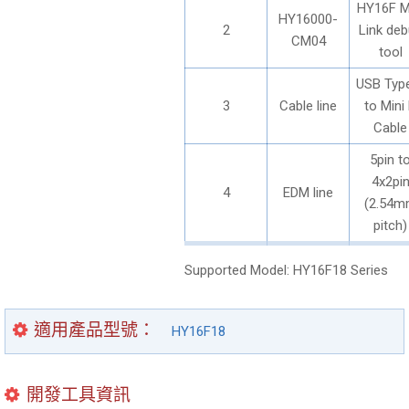
HY16F M
HY16000-
2
Link de
CM04
tool
USB Typ
3
Cable line
to Mini
Cable
5pin t
4x2pi
4
EDM line
(2.54
pitch)
Supported Model: HY16F18 Series
適用產品型號
HY16F18
開發工具資訊