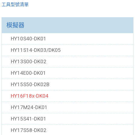
工具型號清單
模擬器
HY10S40-DK01
HY11S14-DK03/DK05
HY13S00-DK02
HY14E00-DK01
HY15S50-DK02B
HY16F18x-DK04
HY17M24-DK01
HY15S41-DK01
HY17S58-DK02