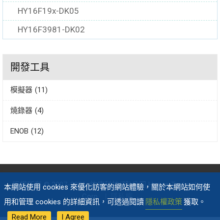
HY16F19x-DK05
HY16F3981-DK02
開發工具
模擬器
(11)
燒錄器
(4)
ENOB
(12)
版權所有 © 2007-2026
紘康科技(股)公司 Hycon Technology
本網站使用 cookies 來優化訪客的網站體驗，關於本網站如何使
Corp.
|
隱私權
用和管理 cookies 的詳細資訊，可透過閱讀
隱私權政策
獲取。
Read More
I Agree