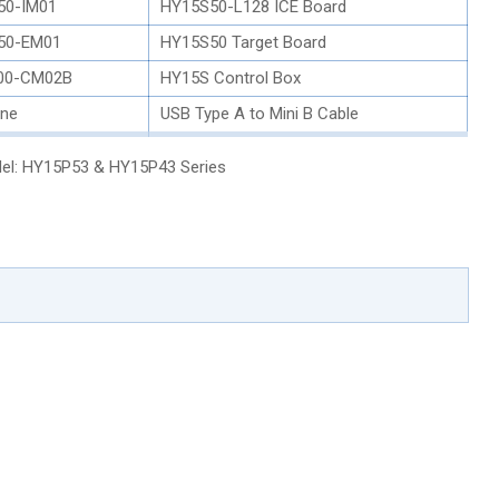
50-IM01
HY15S50-L128 ICE Board
50-EM01
HY15S50 Target Board
00-CM02B
HY15S Control Box
ine
USB Type A to Mini B Cable
el: HY15P53 & HY15P43 Series