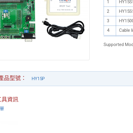
1
HY15S
2
HY15S
3
HY150
4
Cable l
Supported Mod
產品型號
HY15P
工具資訊
單