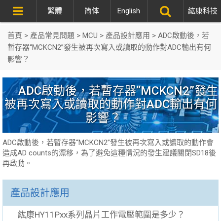
繁體
简体
English
紘康科技
首頁
>
產品常見問題
>
MCU
>
產品設計應用
>
ADC啟動後，若
暫存器“MCKCN2”發生被再次寫入或讀取的動作對ADC輸出有何
影響？
ADC啟動後，若暫存器“MCKCN2”發生
被再次寫入或讀取的動作對ADC輸出有何
影響？
ADC啟動後，若暫存器“MCKCN2”發生被再次寫入或讀取的動作會
造成AD counts的漂移，為了避免這種情況的發生建議關閉SD18後
再啟動。
產品設計應用
紘康HY11Pxx系列晶片工作電壓範圍是多少？