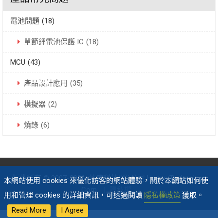
電池問題
(18)
單節鋰電池保護 IC
(18)
MCU
(43)
產品設計應用
(35)
模擬器
(2)
燒錄
(6)
版權所有 © 2007-2026
紘康科技(股)公司 Hycon Technology
本網站使用 cookies 來優化訪客的網站體驗，關於本網站如何使
Corp.
|
隱私權
用和管理 cookies 的詳細資訊，可透過閱讀
隱私權政策
獲取。
Read More
I Agree