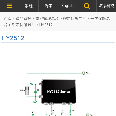
繁體
简体
English
紘康科技
首頁
>
產品資訊
>
電池管理晶片
>
鋰電保護晶片
>
一次保護晶
片
>
單串保護晶片
>
HY2512
HY2512