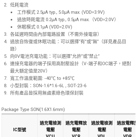
低耗電流
工作模式 2.5μA typ., 5.0μA max. (VDD=3.9V)
過放時耗電流 0.2μA typ., 0.5μA max.（VDD=2.0V）
休眠模式 0.1μA (VDD=2.0V)
各延遲時間由內部電路設置（不需外接電容）
過放自恢復或休眠功能：可以選擇“有”或“無”（詳見產品目
錄）
向0V電池充電功能：可以選擇“允許”或“禁止”
連接充電器的端子採用高耐壓設計（V-端子和OC端子，絕對
最大額定值是20V）
寬工作溫度範圍: -40℃ to +85℃
小型封裝：SON-1.6*1.6-6L , SOT-23-6
所有產品皆採用無鹵素綠色環保封裝
Package Type SON(1.6X1.6mm)
過充電檢測
過充電檢測
過充電釋放
過充電釋放
過放電檢測
過放電檢測
過放電釋
過放電釋
IC型號
IC型號
IC型號
IC型號
電壓
電壓
電壓
電壓
電壓
電壓
電壓
電壓
VCU
VCU
VCR
VCR
VDL
VDL
VDR
VDR