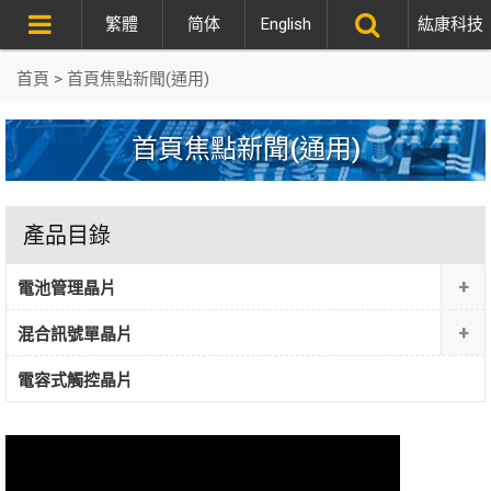
繁體
简体
English
紘康科技
首頁
>
首頁焦點新聞(通用)
首頁焦點新聞(通用)
產品目錄
+
電池管理晶片
+
混合訊號單晶片
電容式觸控晶片