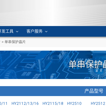
开发工具
客户服务
片
>
单串保护晶片
单串保护
产品型号
0/11
HY2112/13/16
HY2115/18
HY2510
HY2512